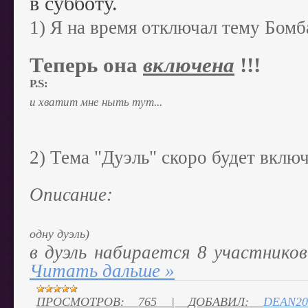
в субботу.
1) Я на время отключал тему Бомб
Теперь она
включена
!!!
P.S:
и хватит мне ныть тут...
2) Тема "Дуэль" скоро будет вклю
Описание:
одну дуэль)
в дуэль набирается 8 участнико
Читать дальше »
ПРОСМОТРОВ:
765
|
ДОБАВИЛ:
DEAN20